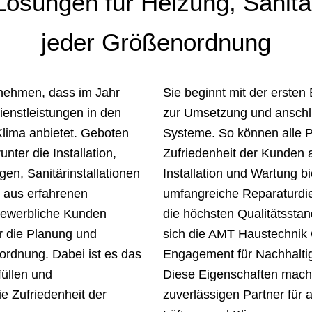
ösungen für Heizung, Sanitär
jeder Größenordnung
nehmen, dass im Jahr
Sie beginnt mit der ersten
enstleistungen in den
zur Umsetzung und anschli
Klima anbietet. Geboten
Systeme. So können alle Pr
nter die Installation,
Zufriedenheit der Kunden
n, Sanitärinstallationen
Installation und Wartung 
 aus erfahrenen
umfangreiche Reparaturdie
 gewerbliche Kunden
die höchsten Qualitätssta
er die Planung und
sich die AMT Haustechnik G
ordnung. Dabei ist es das
Engagement für Nachhaltig
füllen und
Diese Eigenschaften mac
e Zufriedenheit der
zuverlässigen Partner für 