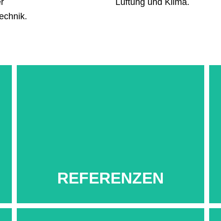
r
Lüftung und Klima.
echnik.
Mehr...
REFERENZEN